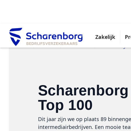
Advies nodig?
Zakelijk
Pr
Home
Over ons
Actualiteiten
Scharenborg Be
Scharenborg 
Top 100
Dit jaar zijn we op plaats 89 binnen
intermediairbedrijven. Een mooie tea